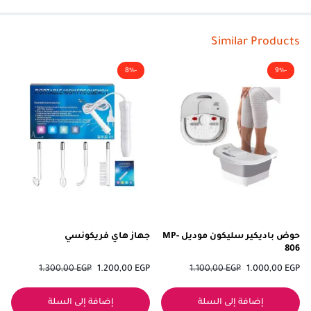
Similar Products
-8%
-9%
حوض باديكير سليكون موديل MP-
جهاز هاي فريكونسي
806
1.300,00
EGP
1.200,00
EGP
1.100,00
EGP
1.000,00
EGP
إضافة إلى السلة
إضافة إلى السلة